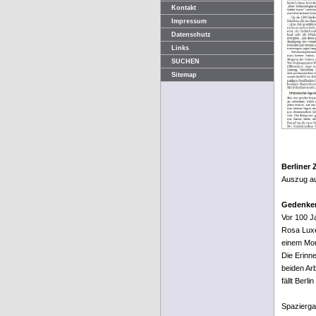
Kontakt
Impressum
Datenschutz
Links
SUCHEN
Sitemap
Berliner 
Auszug au
Gedenken
Vor 100 Ja
Rosa Luxe
einem Mo
Die Erinn
beiden Arb
fällt Berlin
Spazierga