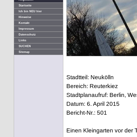
Startseite
Ich bin NEU hier
Hinweise
Kontakt
Impressum
Datenschutz
Links
SUCHEN
Sitemap
Stadtteil: Neukölln
Bereich: Reuterkiez
Stadtplanaufruf: Berlin, W
Datum: 6. April 2015
Bericht-Nr.: 501
Einen Kleingarten vor der 