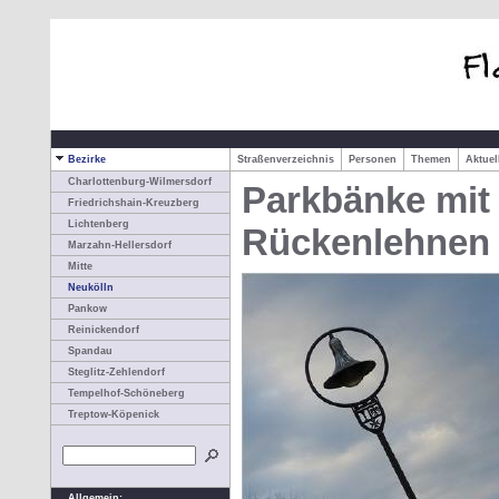
Bezirke
Straßenverzeichnis
Personen
Themen
Aktue
Charlottenburg-Wilmersdorf
Parkbänke mit
Friedrichshain-Kreuzberg
Lichtenberg
Rückenlehnen
Marzahn-Hellersdorf
Mitte
Neukölln
Pankow
Reinickendorf
Spandau
Steglitz-Zehlendorf
Tempelhof-Schöneberg
Treptow-Köpenick
Allgemein: